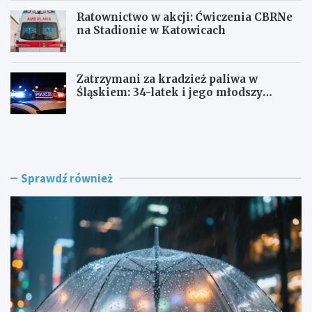
Ratownictwo w akcji: Ćwiczenia CBRNe
na Stadionie w Katowicach
Zatrzymani za kradzież paliwa w
Śląskiem: 34-latek i jego młodszy
wspólnik w rękach policji
J
A
a
l
k
k
p
o
r
h
Sprawdź również
z
o
e
l
t
o
r
w
w
e
a
s
ć
z
p
a
i
l
e
e
k
ń