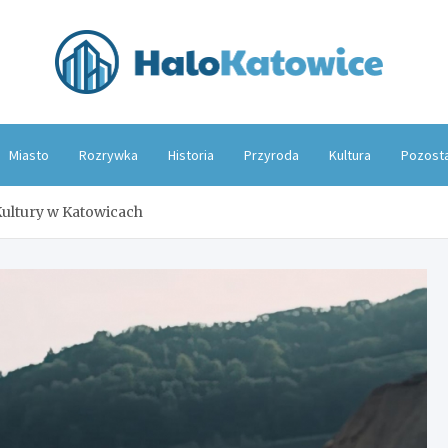
Hal
Miasto
Rozrywka
Historia
Przyroda
Kultura
Pozost
Kultury w Katowicach