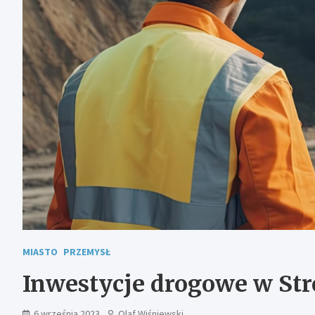
MIASTO
PRZEMYSŁ
Inwestycje drogowe w Str
6 września 2023
Olaf Wiśniewski