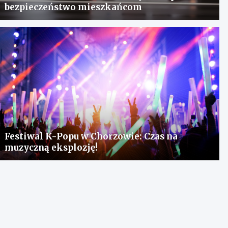
bezpieczeństwo mieszkańcom
Festiwal K-Popu w Chorzowie: Czas na
muzyczną eksplozję!