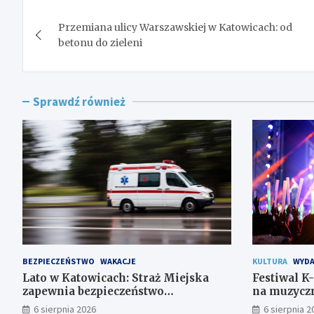
Nawigacja
Przemiana ulicy Warszawskiej w Katowicach: od
wpisu
betonu do zieleni
Sprawdź również
BEZPIECZEŃSTWO
WAKACJE
KULTURA
WYDA
Lato w Katowicach: Straż Miejska
Festiwal K
zapewnia bezpieczeństwo
na muzyczn
mieszkańcom
6 sierpnia 2026
6 sierpnia 2