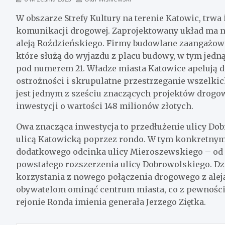
W obszarze Strefy Kultury na terenie Katowic, tr
komunikacji drogowej. Zaprojektowany układ ma n
aleją Roździeńskiego. Firmy budowlane zaangażowan
które służą do wyjazdu z placu budowy, w tym jedn
pod numerem 21. Władze miasta Katowice apelują 
ostrożności i skrupulatne przestrzeganie wszelki
jest jednym z sześciu znaczących projektów drogow
inwestycji o wartości 148 milionów złotych.
Owa znacząca inwestycja to przedłużenie ulicy Dob
ulicą Katowicką poprzez rondo. W tym konkretnym
dodatkowego odcinka ulicy Mieroszewskiego – od 
powstałego rozszerzenia ulicy Dobrowolskiego. Dzi
korzystania z nowego połączenia drogowego z alej
obywatelom ominąć centrum miasta, co z pewności
rejonie Ronda imienia generała Jerzego Ziętka.