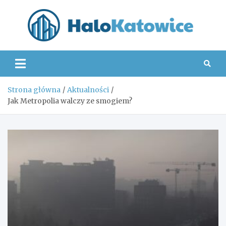
Skip
to
content
Hal
Strona główna
Aktualności
Jak Metropolia walczy ze smogiem?