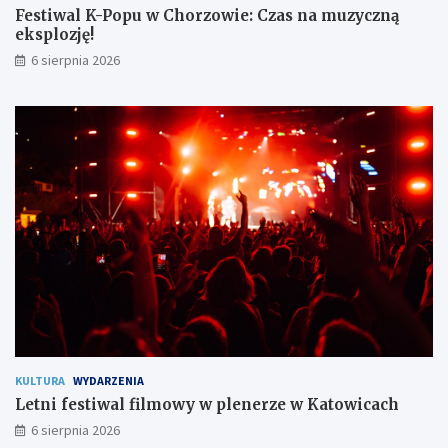
c
p
Festiwal K-Popu w Chorzowie: Czas na muzyczną
z
l
eksplozję!
e
o
6 sierpnia 2026
ń
z
s
j
t
ę
w
!
o
m
i
e
s
z
k
a
ń
c
o
m
KULTURA
WYDARZENIA
Letni festiwal filmowy w plenerze w Katowicach
6 sierpnia 2026