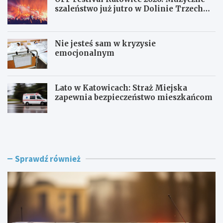
szaleństwo już jutro w Dolinie Trzech
Stawów!
Nie jesteś sam w kryzysie
emocjonalnym
Lato w Katowicach: Straż Miejska
zapewnia bezpieczeństwo mieszkańcom
P
O
o
F
l
F
i
F
c
e
Sprawdź również
j
s
a
t
w
i
R
v
a
a
c
l
i
K