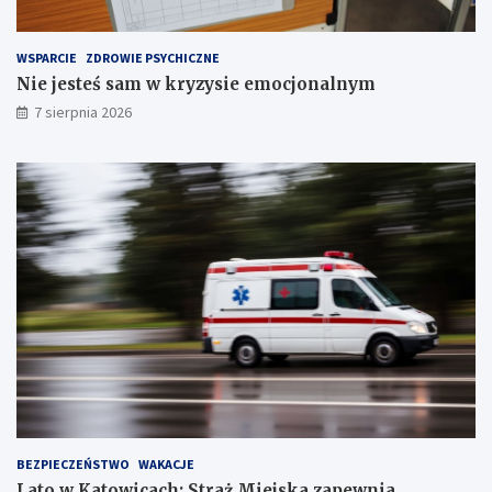
r
z
e
WSPARCIE
ZDROWIE PSYCHICZNE
c
Nie jesteś sam w kryzysie emocjonalnym
h
S
7 sierpnia 2026
t
a
w
ó
w
!
BEZPIECZEŃSTWO
WAKACJE
Lato w Katowicach: Straż Miejska zapewnia