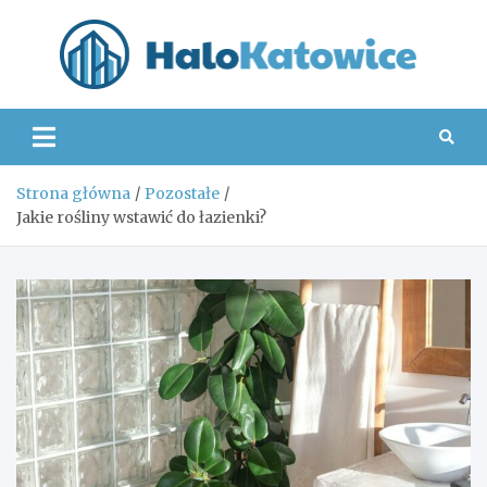
Skip
to
content
Hal
Strona główna
Pozostałe
Jakie rośliny wstawić do łazienki?