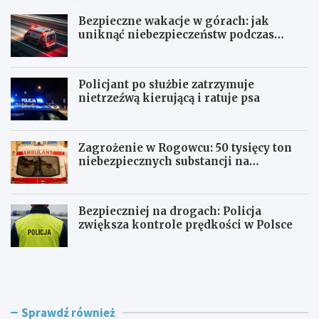
Bezpieczne wakacje w górach: jak
uniknąć niebezpieczeństw podczas
aktywności na szlaku
Policjant po służbie zatrzymuje
nietrzeźwą kierującą i ratuje psa
Zagrożenie w Rogowcu: 50 tysięcy ton
niebezpiecznych substancji na
składowisku
Bezpieczniej na drogach: Policja
zwiększa kontrole prędkości w Polsce
B
P
e
o
z
l
p
i
i
c
Sprawdź również
e
j