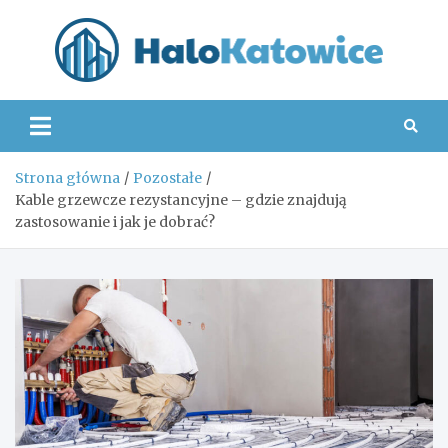
Skip
to
content
Hal
Strona główna
Pozostałe
Kable grzewcze rezystancyjne – gdzie znajdują
zastosowanie i jak je dobrać?