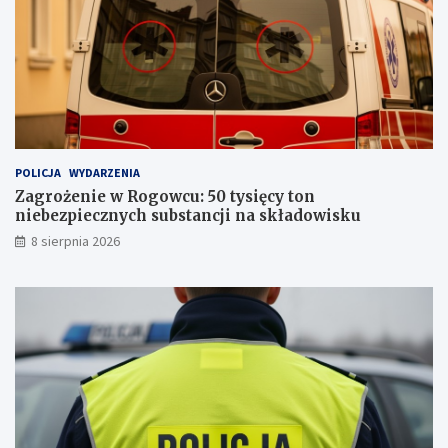
d
e
c
p
z
s
a
a
s
a
k
t
y
POLICJA
WYDARZENIA
w
Zagrożenie w Rogowcu: 50 tysięcy ton
n
niebezpiecznych substancji na składowisku
o
ś
8 sierpnia 2026
c
i
n
a
s
z
l
a
k
u