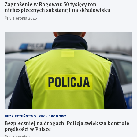
u
n
Zagrożenie w Rogowcu: 50 tysięcy ton
j
y
niebezpiecznych substancji na składowisku
ą
c
8 sierpnia 2026
c
h
ą
s
i
u
r
b
a
s
t
t
u
a
j
n
e
c
p
j
s
i
a
n
a
s
k
ł
a
BEZPIECZEŃSTWO
RUCH DROGOWY
d
Bezpieczniej na drogach: Policja zwiększa kontrole
o
prędkości w Polsce
w
i