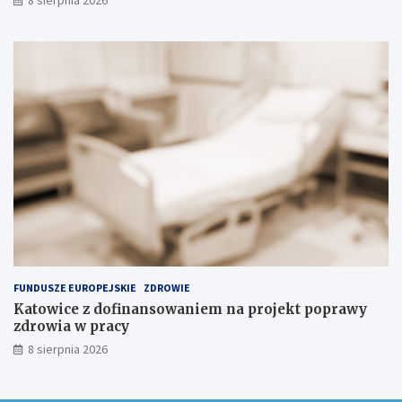
8 sierpnia 2026
s
k
u
FUNDUSZE EUROPEJSKIE
ZDROWIE
Katowice z dofinansowaniem na projekt poprawy
zdrowia w pracy
8 sierpnia 2026