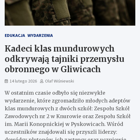
EDUKACJA
WYDARZENIA
Kadeci klas mundurowych
odkrywają tajniki przemysłu
obronnego w Gliwicach
14 lutego 2026
Olaf Wiśniewski
W ostatnim czasie odbyło się niezwykłe
wydarzenie, które zgromadziło młodych adeptów
klas mundurowych z dwóch szkół: Zespołu Szkół
Zawodowych nr 2 w Knurowie oraz Zespołu Szkół
im. Marii Konopnickiej w Pyskowicach. Wśród
uczestników znajdowali się przyszli liderzy:
dowódcy plutonów, ich zastępcy oraz uczniowie,