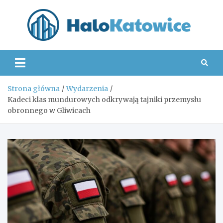
Skip
to
content
Hal
Strona główna
Wydarzenia
Kadeci klas mundurowych odkrywają tajniki przemysłu
obronnego w Gliwicach