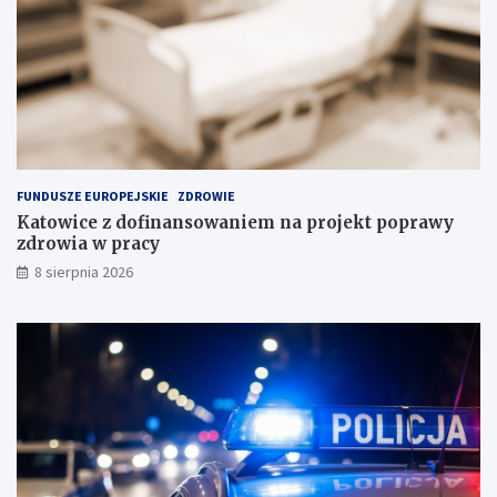
c
i
j
w
i
P
n
o
a
l
s
s
k
c
ł
e
a
FUNDUSZE EUROPEJSKIE
ZDROWIE
d
Katowice z dofinansowaniem na projekt poprawy
o
zdrowia w pracy
w
i
8 sierpnia 2026
s
k
u