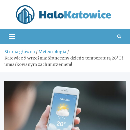
Skip
to
content
Hal
Strona główna
Meteorologia
Katowice 5 września: Słoneczny dzień z temperaturą 28°C i
umiarkowanym zachmurzeniem!