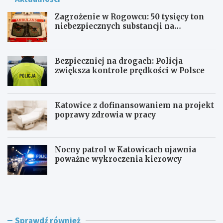
Zagrożenie w Rogowcu: 50 tysięcy ton
niebezpiecznych substancji na
składowisku
Bezpieczniej na drogach: Policja
zwiększa kontrole prędkości w Polsce
Katowice z dofinansowaniem na projekt
poprawy zdrowia w pracy
Nocny patrol w Katowicach ujawnia
poważne wykroczenia kierowcy
Z
B
a
e
g
z
r
p
o
i
Sprawdź również
ż
e