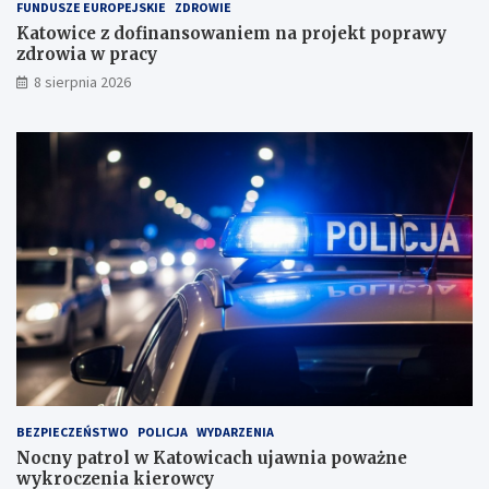
FUNDUSZE EUROPEJSKIE
ZDROWIE
d
Katowice z dofinansowaniem na projekt poprawy
o
zdrowia w pracy
w
i
8 sierpnia 2026
s
k
u
BEZPIECZEŃSTWO
POLICJA
WYDARZENIA
Nocny patrol w Katowicach ujawnia poważne
wykroczenia kierowcy