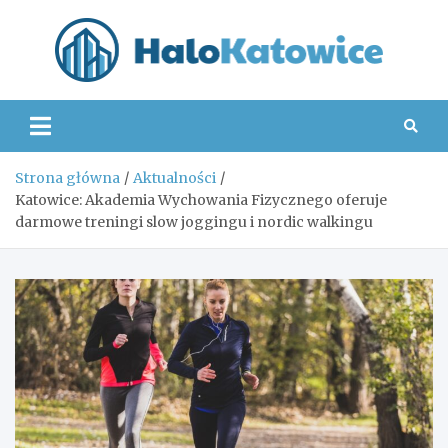
Skip
to
content
Hal
Strona główna
Aktualności
Katowice: Akademia Wychowania Fizycznego oferuje
darmowe treningi slow joggingu i nordic walkingu