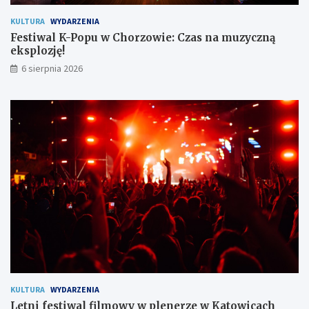
i
k
e
s
KULTURA
WYDARZENIA
c
p
Festiwal K-Popu w Chorzowie: Czas na muzyczną
z
l
eksplozję!
e
o
6 sierpnia 2026
ń
z
s
j
t
ę
w
!
o
m
i
e
s
z
k
a
ń
c
o
m
KULTURA
WYDARZENIA
Letni festiwal filmowy w plenerze w Katowicach