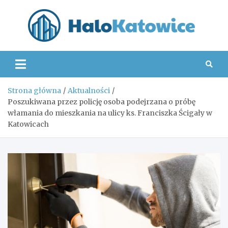
Skip
to
content
Hal
Strona główna
Aktualności
Poszukiwana przez policję osoba podejrzana o próbę
włamania do mieszkania na ulicy ks. Franciszka Ścigały w
Katowicach