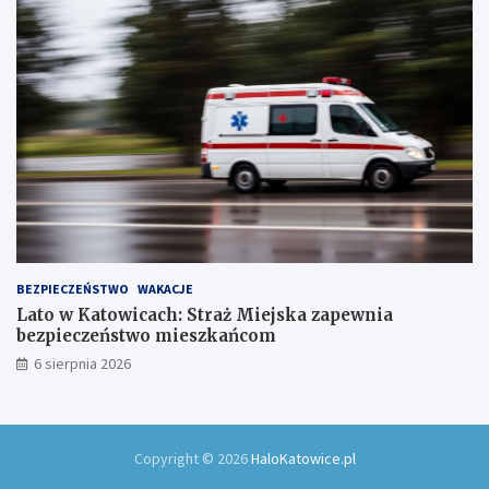
ó
w
!
BEZPIECZEŃSTWO
WAKACJE
Lato w Katowicach: Straż Miejska zapewnia
bezpieczeństwo mieszkańcom
6 sierpnia 2026
Copyright © 2026
HaloKatowice.pl