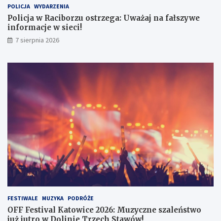
POLICJA
WYDARZENIA
z
2
e
6
Policja w Raciborzu ostrzega: Uważaj na fałszywe
g
:
informacje w sieci!
a
M
7 sierpnia 2026
:
u
U
z
w
y
a
c
ż
z
a
n
j
e
n
s
a
z
f
a
a
l
ł
e
s
ń
z
s
y
t
w
w
e
o
FESTIWALE
MUZYKA
PODRÓŻE
i
j
OFF Festival Katowice 2026: Muzyczne szaleństwo
n
u
już jutro w Dolinie Trzech Stawów!