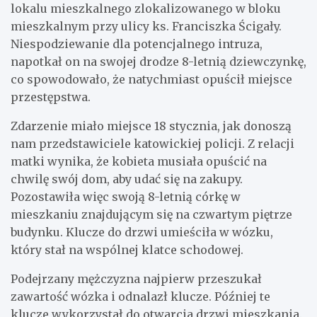
lokalu mieszkalnego zlokalizowanego w bloku
mieszkalnym przy ulicy ks. Franciszka Ścigały.
Niespodziewanie dla potencjalnego intruza,
napotkał on na swojej drodze 8-letnią dziewczynkę,
co spowodowało, że natychmiast opuścił miejsce
przestępstwa.
Zdarzenie miało miejsce 18 stycznia, jak donoszą
nam przedstawiciele katowickiej policji. Z relacji
matki wynika, że kobieta musiała opuścić na
chwilę swój dom, aby udać się na zakupy.
Pozostawiła więc swoją 8-letnią córkę w
mieszkaniu znajdującym się na czwartym piętrze
budynku. Klucze do drzwi umieściła w wózku,
który stał na wspólnej klatce schodowej.
Podejrzany mężczyzna najpierw przeszukał
zawartość wózka i odnalazł klucze. Później te
klucze wykorzystał do otwarcia drzwi mieszkania.