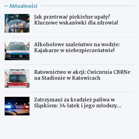
Aktualności
Jak przetrwać piekielne upały?
Kluczowe wskazówki dla zdrowia!
Alkoholowe szaleństwo na wodzie:
Kajakarze w niebezpieczeństwie!
Ratownictwo w akcji: Ćwiczenia CBRNe
na Stadionie w Katowicach
Zatrzymani za kradzież paliwa w
Śląskiem: 34-latek i jego młodszy
wspólnik w rękach policji
J
A
a
l
k
k
p
o
r
h