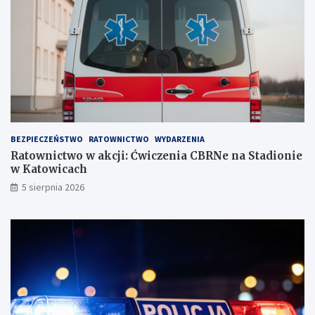
i
s
a
t
!
w
i
e
!
BEZPIECZEŃSTWO
RATOWNICTWO
WYDARZENIA
Ratownictwo w akcji: Ćwiczenia CBRNe na Stadionie
w Katowicach
5 sierpnia 2026