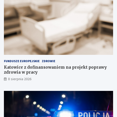
t
o
a
ś
n
c
c
i
j
w
i
P
n
o
a
l
s
s
k
c
ł
e
a
FUNDUSZE EUROPEJSKIE
ZDROWIE
d
Katowice z dofinansowaniem na projekt poprawy
o
zdrowia w pracy
w
i
8 sierpnia 2026
s
k
u