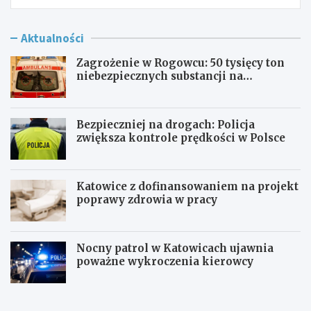
Aktualności
Zagrożenie w Rogowcu: 50 tysięcy ton
niebezpiecznych substancji na
składowisku
Bezpieczniej na drogach: Policja
zwiększa kontrole prędkości w Polsce
Katowice z dofinansowaniem na projekt
poprawy zdrowia w pracy
Nocny patrol w Katowicach ujawnia
poważne wykroczenia kierowcy
Z
B
a
e
g
z