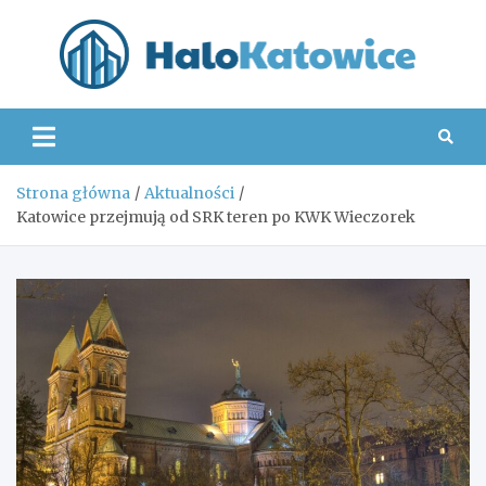
Skip
to
content
Hal
Strona główna
Aktualności
Katowice przejmują od SRK teren po KWK Wieczorek