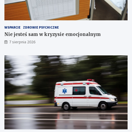
i
e
!
T
r
z
e
WSPARCIE
ZDROWIE PSYCHICZNE
c
Nie jesteś sam w kryzysie emocjonalnym
h
S
7 sierpnia 2026
t
a
w
ó
w
!