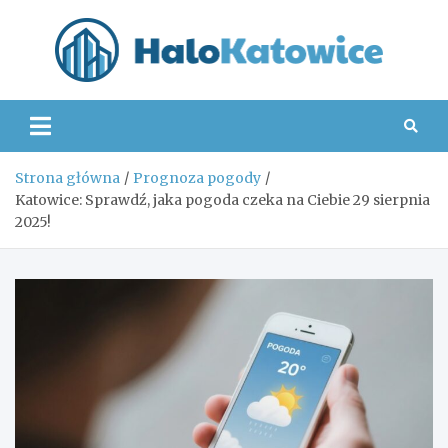
Skip
to
content
Hal
Strona główna
Prognoza pogody
Katowice: Sprawdź, jaka pogoda czeka na Ciebie 29 sierpnia
2025!