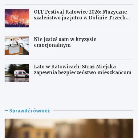
OFF Festival Katowice 2026: Muzyczne
szaleństwo już jutro w Dolinie Trzech
Stawów!
Nie jesteś sam w kryzysie
emocjonalnym
Lato w Katowicach: Straż Miejska
zapewnia bezpieczeństwo mieszkańcom
P
O
o
F
l
F
i
F
c
e
Sprawdź również
j
s
a
t
w
i
R
v
a
a