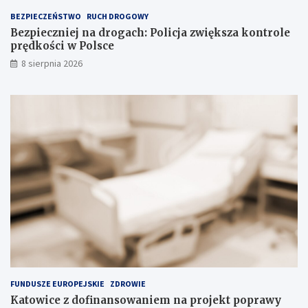
a
BEZPIECZEŃSTWO
RUCH DROGOWY
d
Bezpieczniej na drogach: Policja zwiększa kontrole
o
prędkości w Polsce
w
i
8 sierpnia 2026
s
k
u
FUNDUSZE EUROPEJSKIE
ZDROWIE
Katowice z dofinansowaniem na projekt poprawy