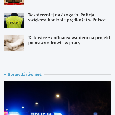
składowisku
Bezpieczniej na drogach: Policja
zwiększa kontrole prędkości w Polsce
Katowice z dofinansowaniem na projekt
poprawy zdrowia w pracy
P
Z
o
a
l
g
i
r
c
o
Sprawdź również
j
ż
a
e
n
n
t
i
p
e
o
w
s
R
ł
o
u
g