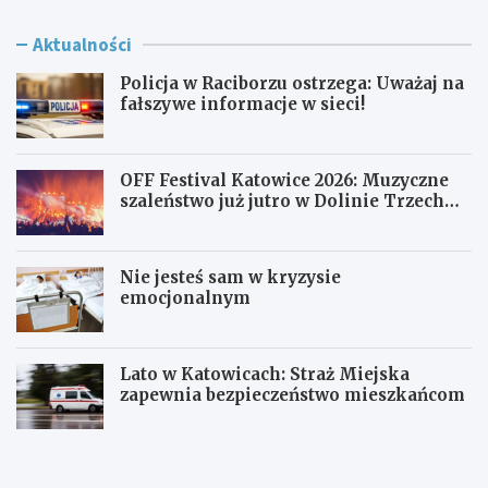
Aktualności
Policja w Raciborzu ostrzega: Uważaj na
fałszywe informacje w sieci!
OFF Festival Katowice 2026: Muzyczne
szaleństwo już jutro w Dolinie Trzech
Stawów!
Nie jesteś sam w kryzysie
emocjonalnym
Lato w Katowicach: Straż Miejska
zapewnia bezpieczeństwo mieszkańcom
P
O
o
F
l
F