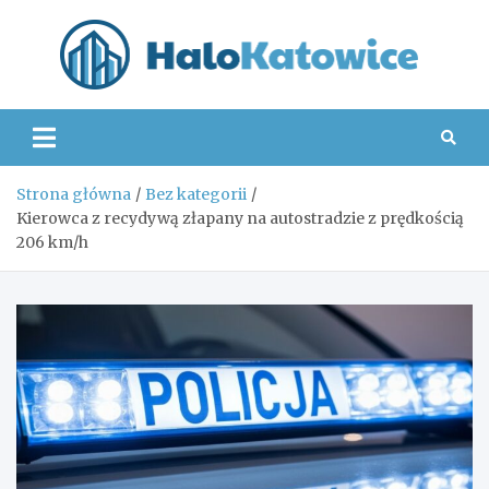
Skip
to
content
Hal
Strona główna
Bez kategorii
Kierowca z recydywą złapany na autostradzie z prędkością
206 km/h