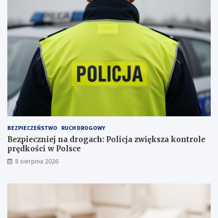
r
b
a
s
t
t
u
a
j
n
e
c
p
j
s
i
a
n
a
s
k
ł
a
BEZPIECZEŃSTWO
RUCH DROGOWY
d
Bezpieczniej na drogach: Policja zwiększa kontrole
o
prędkości w Polsce
w
i
8 sierpnia 2026
s
k
u