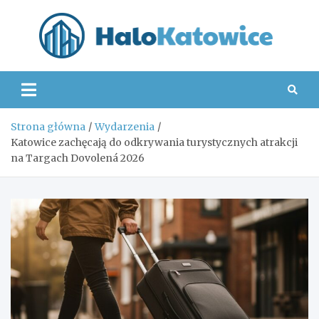
Skip
to
content
Hal
Strona główna
Wydarzenia
Katowice zachęcają do odkrywania turystycznych atrakcji
na Targach Dovolená 2026