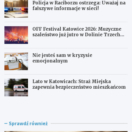
Policja w Raciborzu ostrzega: Uważaj na
fałszywe informacje w sieci!
OFF Festival Katowice 2026: Muzyczne
szaleństwo już jutro w Dolinie Trzech
Stawów!
Nie jesteś sam w kryzysie
emocjonalnym
Lato w Katowicach: Straż Miejska
zapewnia bezpieczeństwo mieszkańcom
P
O
o
F
l
F
i
F
c
e
Sprawdź również
j
s
a
t