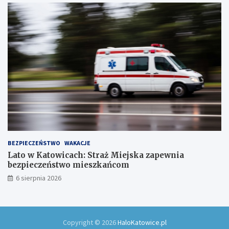
w
ó
w
!
BEZPIECZEŃSTWO
WAKACJE
Lato w Katowicach: Straż Miejska zapewnia
bezpieczeństwo mieszkańcom
6 sierpnia 2026
Copyright © 2026
HaloKatowice.pl