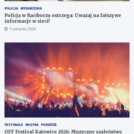
r
0
POLICJA
WYDARZENIA
z
2
e
6
Policja w Raciborzu ostrzega: Uważaj na fałszywe
g
:
informacje w sieci!
a
M
7 sierpnia 2026
:
u
U
z
w
y
a
c
ż
z
a
n
j
e
n
s
a
z
f
a
a
l
ł
e
s
ń
z
s
y
t
w
w
e
o
FESTIWALE
MUZYKA
PODRÓŻE
i
j
OFF Festival Katowice 2026: Muzyczne szaleństwo