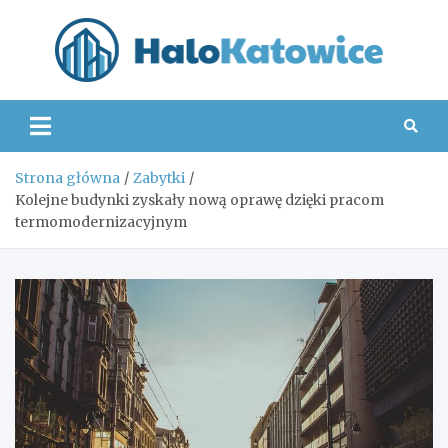
Skip
to
content
Hal
Strona główna
Zabytki
Kolejne budynki zyskały nową oprawę dzięki pracom
termomodernizacyjnym