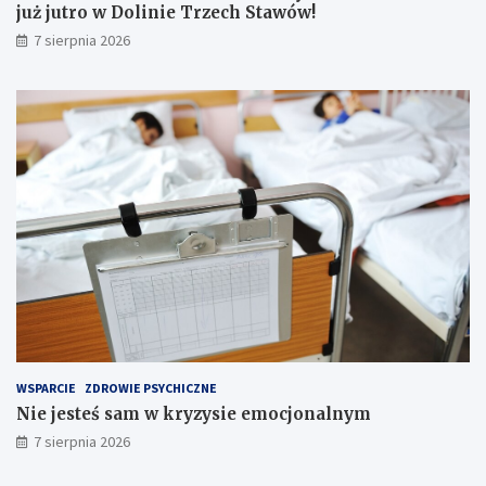
n
u
już jutro w Dolinie Trzech Stawów!
f
ż
7 sierpnia 2026
o
j
r
u
m
t
a
r
c
o
j
w
e
D
w
o
s
l
i
i
e
n
c
i
i
e
!
T
r
z
e
WSPARCIE
ZDROWIE PSYCHICZNE
c
Nie jesteś sam w kryzysie emocjonalnym
h
S
7 sierpnia 2026
t
a