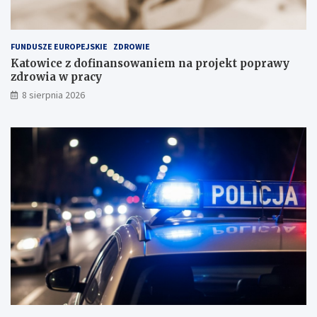
k
c
ł
e
a
FUNDUSZE EUROPEJSKIE
ZDROWIE
d
Katowice z dofinansowaniem na projekt poprawy
o
zdrowia w pracy
w
i
8 sierpnia 2026
s
k
u