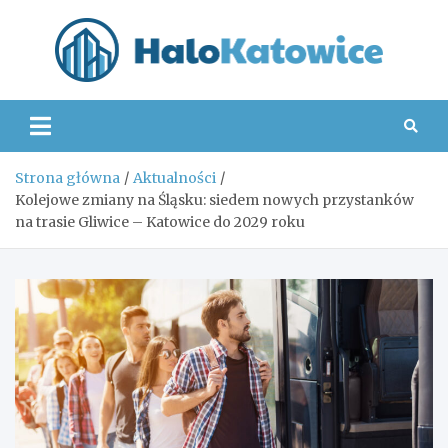
Skip
to
content
Hal
Strona główna
Aktualności
Kolejowe zmiany na Śląsku: siedem nowych przystanków
na trasie Gliwice – Katowice do 2029 roku