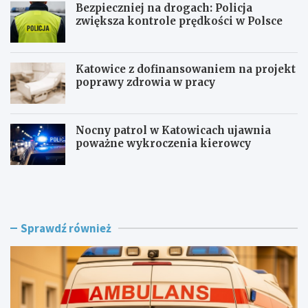
Bezpieczniej na drogach: Policja
zwiększa kontrole prędkości w Polsce
Katowice z dofinansowaniem na projekt
poprawy zdrowia w pracy
Nocny patrol w Katowicach ujawnia
poważne wykroczenia kierowcy
Z
B
a
e
g
z
r
p
o
i
Sprawdź również
ż
e
e
c
n
z
i
n
e
i
w
e
R
j