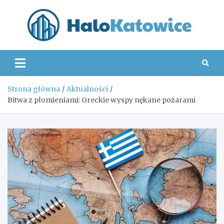
Skip
to
content
Hal
Strona główna
Aktualności
Bitwa z płomieniami: Greckie wyspy nękane pożarami