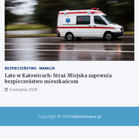
!
BEZPIECZEŃSTWO
WAKACJE
Lato w Katowicach: Straż Miejska zapewnia
bezpieczeństwo mieszkańcom
6 sierpnia 2026
Copyright © 2026
HaloKatowice.pl