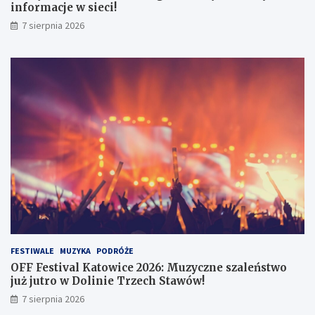
g
:
informacje w sieci!
a
M
7 sierpnia 2026
:
u
U
z
w
y
a
c
ż
z
a
n
j
e
n
s
a
z
f
a
a
l
ł
e
s
ń
z
s
y
t
w
w
e
o
FESTIWALE
MUZYKA
PODRÓŻE
i
j
OFF Festival Katowice 2026: Muzyczne szaleństwo
n
u
już jutro w Dolinie Trzech Stawów!
f
ż
7 sierpnia 2026
o
j
r
u