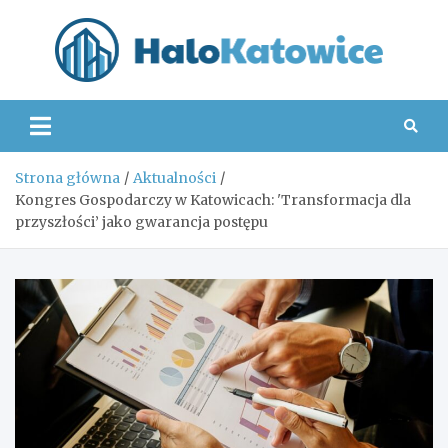
Skip
to
content
Hal
Strona główna
Aktualności
Kongres Gospodarczy w Katowicach: 'Transformacja dla
przyszłości’ jako gwarancja postępu