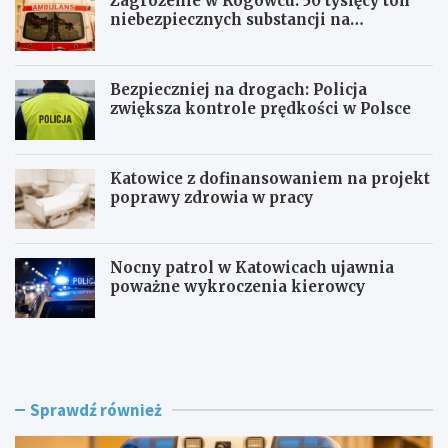
Zagrożenie w Rogowcu: 50 tysięcy ton
niebezpiecznych substancji na
składowisku
Bezpieczniej na drogach: Policja
zwiększa kontrole prędkości w Polsce
Katowice z dofinansowaniem na projekt
poprawy zdrowia w pracy
Nocny patrol w Katowicach ujawnia
poważne wykroczenia kierowcy
Z
B
a
e
g
z
r
p
o
i
Sprawdź również
ż
e
e
c