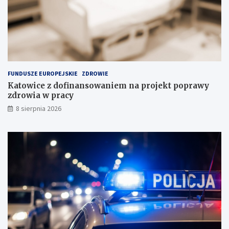
i
P
n
o
a
l
s
s
k
c
ł
e
a
FUNDUSZE EUROPEJSKIE
ZDROWIE
d
Katowice z dofinansowaniem na projekt poprawy
o
zdrowia w pracy
w
i
8 sierpnia 2026
s
k
u