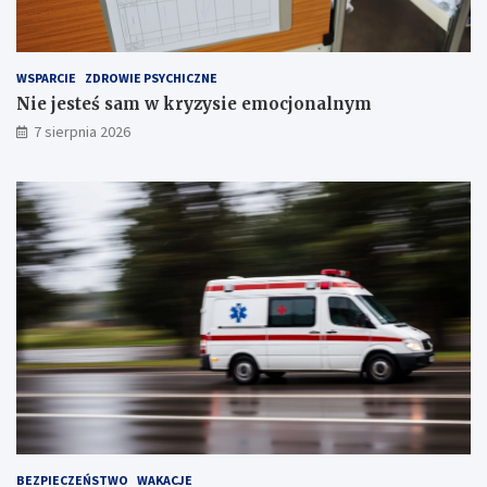
!
T
r
z
e
WSPARCIE
ZDROWIE PSYCHICZNE
c
Nie jesteś sam w kryzysie emocjonalnym
h
S
7 sierpnia 2026
t
a
w
ó
w
!
BEZPIECZEŃSTWO
WAKACJE