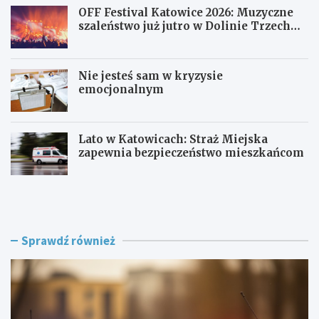
OFF Festival Katowice 2026: Muzyczne
szaleństwo już jutro w Dolinie Trzech
Stawów!
Nie jesteś sam w kryzysie
emocjonalnym
Lato w Katowicach: Straż Miejska
zapewnia bezpieczeństwo mieszkańcom
P
O
o
F
l
F
i
F
c
e
Sprawdź również
j
s
a
t
w
i
R
v
a
a
c
l