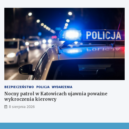
k
u
BEZPIECZEŃSTWO
POLICJA
WYDARZENIA
Nocny patrol w Katowicach ujawnia poważne
wykroczenia kierowcy
8 sierpnia 2026