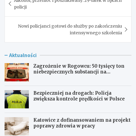
Alkohol, przemoc i poszukiwany: 29-latek w rękach
wpisu
policji
Nowi policjanci gotowi do służby po zakończeniu
intensywnego szkolenia
Aktualności
Zagrożenie w Rogowcu: 50 tysięcy ton
niebezpiecznych substancji na
składowisku
Bezpieczniej na drogach: Policja
zwiększa kontrole prędkości w Polsce
Katowice z dofinansowaniem na projekt
poprawy zdrowia w pracy