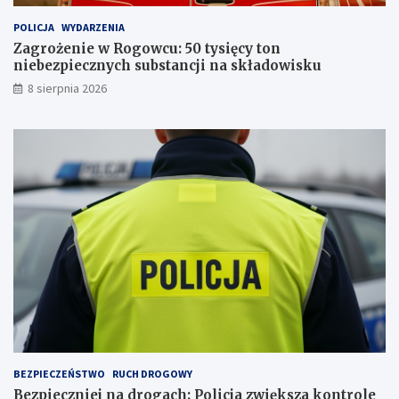
0
h
POLICJA
WYDARZENIA
t
:
y
P
Zagrożenie w Rogowcu: 50 tysięcy ton
s
o
niebezpiecznych substancji na składowisku
i
l
8 sierpnia 2026
ę
i
c
c
y
j
t
a
o
z
n
w
n
i
i
ę
e
k
b
s
e
z
z
a
p
k
i
o
e
n
c
t
z
r
BEZPIECZEŃSTWO
RUCH DROGOWY
n
o
Bezpieczniej na drogach: Policja zwiększa kontrole