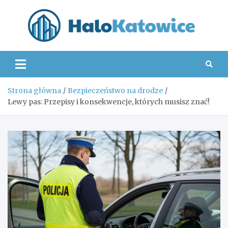
Skip
to
content
Hal
Strona główna
Bezpieczeństwo na drodze
Lewy pas: Przepisy i konsekwencje, których musisz znać!