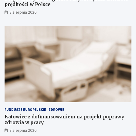
y
l
prędkości w Polsce
c
e
8 sierpnia 2026
h
p
s
r
u
ę
b
d
s
k
t
o
a
ś
n
c
c
i
j
w
i
P
n
o
a
l
s
s
k
c
ł
e
a
FUNDUSZE EUROPEJSKIE
ZDROWIE
d
Katowice z dofinansowaniem na projekt poprawy
o
zdrowia w pracy
w
i
8 sierpnia 2026
s