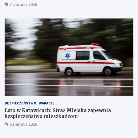
S
7 sierpnia 2026
t
a
w
ó
w
!
BEZPIECZEŃSTWO
WAKACJE
Lato w Katowicach: Straż Miejska zapewnia
bezpieczeństwo mieszkańcom
6 sierpnia 2026