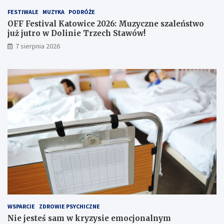
w
w
e
o
FESTIWALE
MUZYKA
PODRÓŻE
i
j
OFF Festival Katowice 2026: Muzyczne szaleństwo
n
u
już jutro w Dolinie Trzech Stawów!
f
ż
7 sierpnia 2026
o
j
r
u
m
t
a
r
c
o
j
w
e
D
w
o
s
l
i
i
e
n
c
i
i
e
!
T
r
z
e
WSPARCIE
ZDROWIE PSYCHICZNE
c
Nie jesteś sam w kryzysie emocjonalnym
h