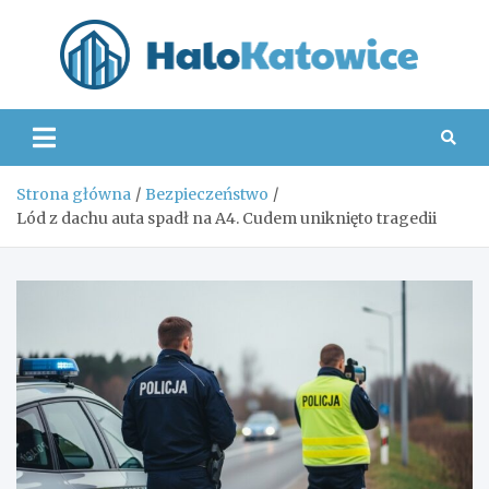
Skip
to
content
Hal
Strona główna
Bezpieczeństwo
Lód z dachu auta spadł na A4. Cudem uniknięto tragedii