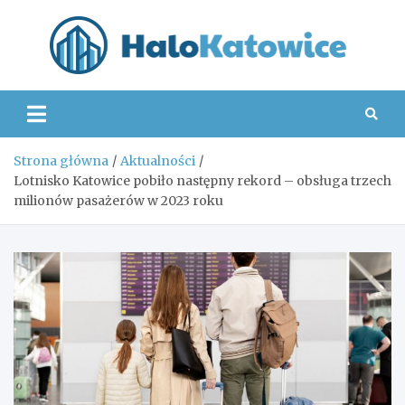
Skip
to
content
Hal
Strona główna
Aktualności
Lotnisko Katowice pobiło następny rekord – obsługa trzech
milionów pasażerów w 2023 roku