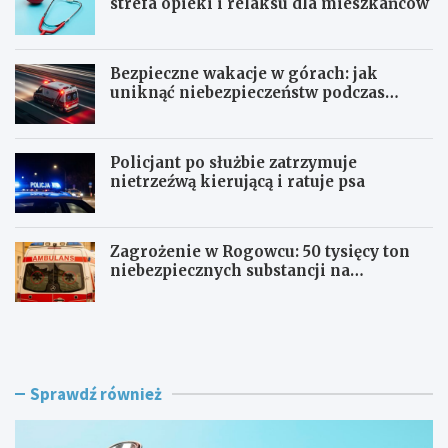
strefa opieki i relaksu dla mieszkańców
Bezpieczne wakacje w górach: jak
uniknąć niebezpieczeństw podczas
aktywności na szlaku
Policjant po służbie zatrzymuje
nietrzeźwą kierującą i ratuje psa
Zagrożenie w Rogowcu: 50 tysięcy ton
niebezpiecznych substancji na
składowisku
R
B
e
e
w
z
o
p
l
i
Sprawdź również
u
e
c
c
j
z