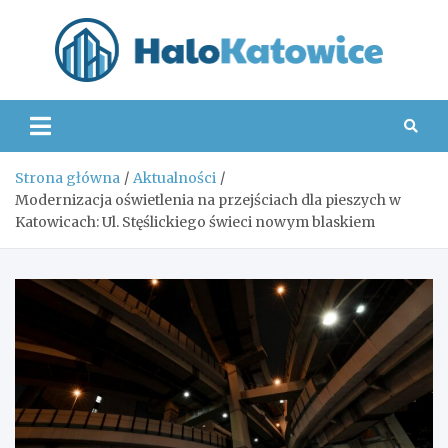
Skip
to
content
Hal
Strona główna
Aktualności
Modernizacja oświetlenia na przejściach dla pieszych w
Katowicach: Ul. Stęślickiego świeci nowym blaskiem