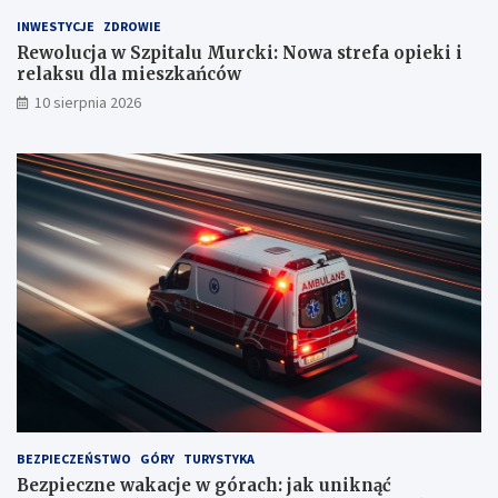
r
r
INWESTYCJE
ZDROWIE
c
a
k
c
Rewolucja w Szpitalu Murcki: Nowa strefa opieki i
i
h
relaksu dla mieszkańców
:
:
10 sierpnia 2026
N
j
o
a
w
k
a
u
s
n
t
i
r
k
e
n
f
ą
a
ć
o
n
p
i
i
e
e
b
k
e
i
z
i
p
BEZPIECZEŃSTWO
GÓRY
TURYSTYKA
r
i
Bezpieczne wakacje w górach: jak uniknąć
e
e