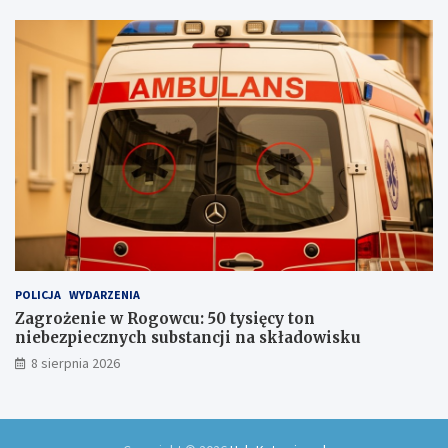
i
n
a
s
z
l
a
k
u
POLICJA
WYDARZENIA
Zagrożenie w Rogowcu: 50 tysięcy ton
niebezpiecznych substancji na składowisku
8 sierpnia 2026