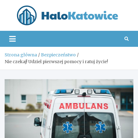
Skip
to
content
Hal
Strona główna
Bezpieczeństwo
Nie czekaj! Udziel pierwszej pomocy i ratuj życie!