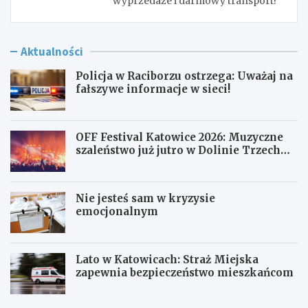
wyprzedaże i darmowy transport!
Aktualności
Policja w Raciborzu ostrzega: Uważaj na
fałszywe informacje w sieci!
OFF Festival Katowice 2026: Muzyczne
szaleństwo już jutro w Dolinie Trzech
Stawów!
Nie jesteś sam w kryzysie
emocjonalnym
Lato w Katowicach: Straż Miejska
zapewnia bezpieczeństwo mieszkańcom
P
O
o
F