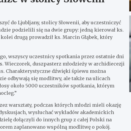
yć do Ljubljany, stolicy Słowenii, aby uczestniczyć
ie podzielili się na dwie grupy: jedną kierował ks.
 kolei drugą prowadził ks. Marcin Głąbek, który
go, wszyscy uczestnicy spotkania przez ostatnie dni
s. Wieczorek, duszpasterz młodzieży w archidiecezji
tus. Charakterystyczne dźwięki śpiewu można
dzie odbywają się modlitwy, ale także na ulicach
głosy około 5000 uczestników spotkania, którym
ocleg.”
ez warsztaty, podczas których młodzi mieli okazję
w dyskusjach, wysłuchać wykładów akademickich
zielę dołączyli do innych grup z całej Polski na
czorem zaplanowano wspólną modlitwę o pokój.