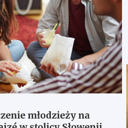
zenie młodzieży na
izé w stolicy Słowenii