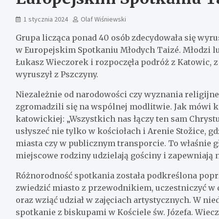
1 stycznia 2024
Olaf Wiśniewski
Grupa licząca ponad 40 osób zdecydowała się wyrusz
w Europejskim Spotkaniu Młodych Taizé. Młodzi ludz
Łukasz Wieczorek i rozpoczęła podróż z Katowic, z
wyruszył z Pszczyny.
Niezależnie od narodowości czy wyznania religijne
zgromadzili się na wspólnej modlitwie. Jak mówi k
katowickiej: „Wszystkich nas łączy ten sam Chrys
usłyszeć nie tylko w kościołach i Arenie Stožice, g
miasta czy w publicznym transporcie. To właśnie 
miejscowe rodziny udzielają gościny i zapewniają n
Różnorodność spotkania została podkreślona poprz
zwiedzić miasto z przewodnikiem, uczestniczyć 
oraz wziąć udział w zajęciach artystycznych. W nied
spotkanie z biskupami w Kościele św. Józefa. Wie