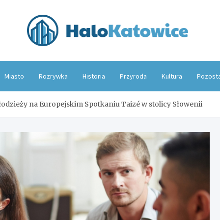
Hal
Miasto
Rozrywka
Historia
Przyroda
Kultura
Pozost
dzieży na Europejskim Spotkaniu Taizé w stolicy Słowenii