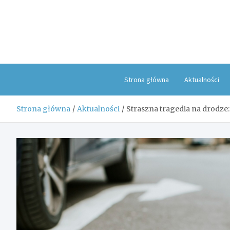
Skip
to
content
Strona główna
Aktualności
Strona główna
Aktualności
Straszna tragedia na drodze