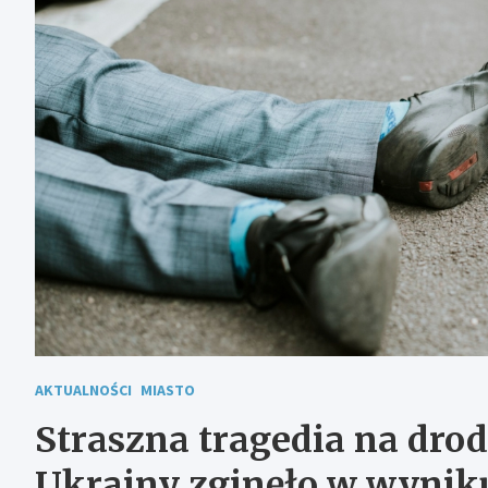
AKTUALNOŚCI
MIASTO
Straszna tragedia na drod
Ukrainy zginęło w wynik