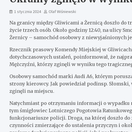
1 stycznia 2024
Olaf Wiśniewski
Na granicy między Gliwicami a Żernicą doszło do 
życie trzech osób. Około godziny 12:40, na ulicy S
Żernicy – samochód osobowy z niewyjaśnionych je
Rzecznik prasowy Komendy Miejskiej w Gliwicach
dotychczasowych ustaleń, poinformował, że najpra
Mężczyźni, którzy zginęli w wyniku tego tragicznego
Osobowy samochód marki Audi A6, którym poruszal
strony kierowcy. Jak powiedział podinsp. Słomsk
zginęli na miejscu.
Natychmiast po otrzymaniu informacji o wypadku n
tym śmigłowiec Lotniczego Pogotowia Ratunkowego.
funkcjonariusze policji. Droga, na której doszło do
czynności zmierzające do ustalenia przyczyn i oko