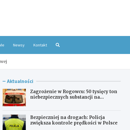
oKatowice.pl
ałe
Newsy
Kontakt
owej
Aktualności
Zagrożenie w Rogowcu: 50 tysięcy ton
niebezpiecznych substancji na
składowisku
Bezpieczniej na drogach: Policja
zwiększa kontrole prędkości w Polsce