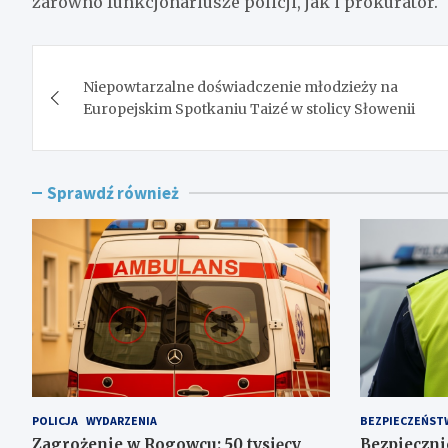
zarówno funkcjonariusze policji, jak i prokurator.
Nawigacja
Niepowtarzalne doświadczenie młodzieży na
wpisu
Europejskim Spotkaniu Taizé w stolicy Słowenii
Sprawdź również
POLICJA
WYDARZENIA
BEZPIECZEŃST
Zagrożenie w Rogowcu: 50 tysięcy
Bezpiecznie