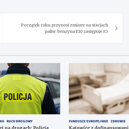
Początek roku przynosi zmiany na stacjach
paliw: benzyna E10 zastępuje E5
WO
RUCH DROGOWY
FUNDUSZE EUROPEJSKIE
ZDROWIE
j na drogach: Policja
Katowice z dofinansowan