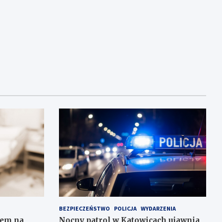
BEZPIECZEŃSTWO
POLICJA
WYDARZENIA
iem na
Nocny patrol w Katowicach ujawnia