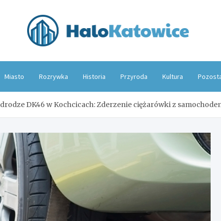
Hal
Miasto
Rozrywka
Historia
Przyroda
Kultura
Pozost
drodze DK46 w Kochcicach: Zderzenie ciężarówki z samochode