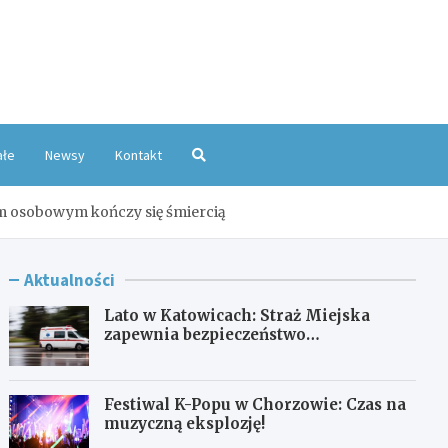
oKatowice.pl
ałe
Newsy
Kontakt
m osobowym kończy się śmiercią
Aktualności
Lato w Katowicach: Straż Miejska
zapewnia bezpieczeństwo
mieszkańcom
Festiwal K-Popu w Chorzowie: Czas na
muzyczną eksplozję!