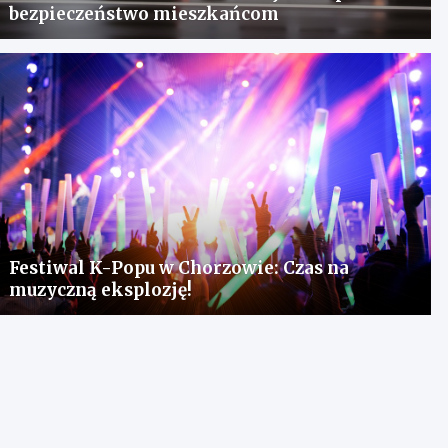
bezpieczeństwo mieszkańcom
Festiwal K-Popu w Chorzowie: Czas na
muzyczną eksplozję!