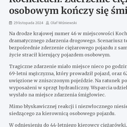
osobowym kończy się śmi
29 listopada 2024
Olaf Wiśniewski
Na drodze krajowej numer 46 w miejscowości Kochc
dramatycznego zdarzenia drogowego. Scenariusz t
bezpośrednie zderzenie ciężarowego pojazdu z sam
życie stracił kierujący pojazdem osobowym.
Tragiczne zdarzenie miało miejsce nieco po godzi
69-letni mężczyzna, który prowadził pojazd, oraz 62
uwięzione w zniszczonym pojeździe. Na ratunek p
wyposażeni w sprzęt hydrauliczny. Wsparcia udziel
wysłało na miejsce zdarzenia śmigłowiec.
Mimo błyskawicznej reakcji i niezwłocznego niesie
siedzącego za kierownicą osobowego pojazdu.
W odniesieniu do 44-letniego kierowcy ciężarówki