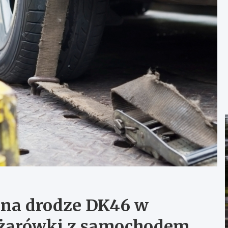
 na drodze DK46 w
iężarówki z samochodem