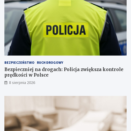
u
a
j
n
e
c
p
j
s
i
a
n
a
s
k
ł
a
BEZPIECZEŃSTWO
RUCH DROGOWY
d
Bezpieczniej na drogach: Policja zwiększa kontrole
o
prędkości w Polsce
w
i
8 sierpnia 2026
s
k
u