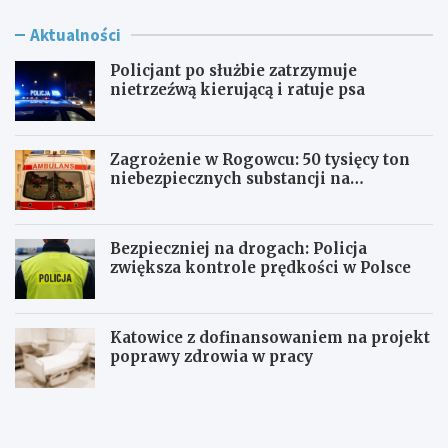
Aktualności
Policjant po służbie zatrzymuje
nietrzeźwą kierującą i ratuje psa
Zagrożenie w Rogowcu: 50 tysięcy ton
niebezpiecznych substancji na
składowisku
Bezpieczniej na drogach: Policja
zwiększa kontrole prędkości w Polsce
Katowice z dofinansowaniem na projekt
poprawy zdrowia w pracy
P
Z
o
a
l
g
i
r