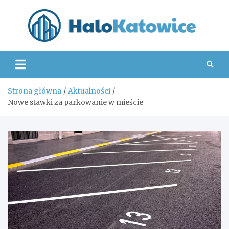
Skip
to
content
Hal
Strona główna
Aktualności
Nowe stawki za parkowanie w mieście