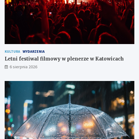
s
z
k
a
ń
c
o
m
KULTURA
WYDARZENIA
Letni festiwal filmowy w plenerze w Katowicach
6 sierpnia 2026