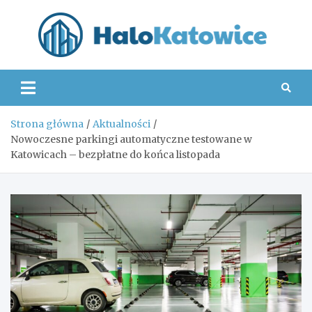
Skip
to
content
Hal
Strona główna
Aktualności
Nowoczesne parkingi automatyczne testowane w
Katowicach – bezpłatne do końca listopada