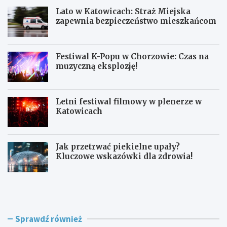
Lato w Katowicach: Straż Miejska
zapewnia bezpieczeństwo mieszkańcom
Festiwal K-Popu w Chorzowie: Czas na
muzyczną eksplozję!
Letni festiwal filmowy w plenerze w
Katowicach
Jak przetrwać piekielne upały?
Kluczowe wskazówki dla zdrowia!
L
F
a
e
t
s
o
t
w
i
Sprawdź również
K
w