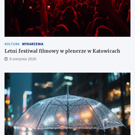
k
a
ń
c
o
m
KULTURA
WYDARZENIA
Letni festiwal filmowy w plenerze w Katowicach
6 sierpnia 2026