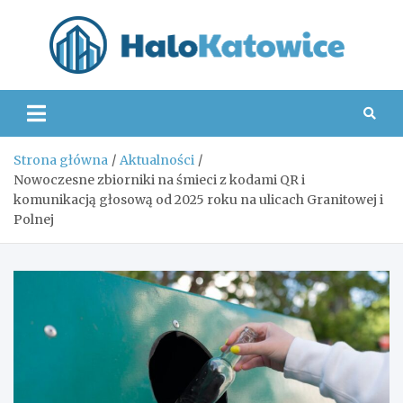
Skip
to
content
Hal
Strona główna
Aktualności
Nowoczesne zbiorniki na śmieci z kodami QR i
komunikacją głosową od 2025 roku na ulicach Granitowej i
Polnej