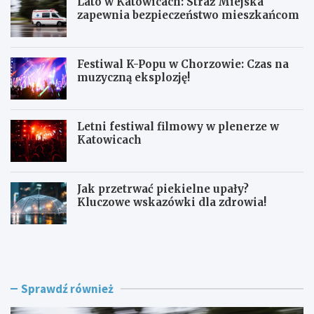
Lato w Katowicach: Straż Miejska
zapewnia bezpieczeństwo mieszkańcom
Festiwal K-Popu w Chorzowie: Czas na
muzyczną eksplozję!
Letni festiwal filmowy w plenerze w
Katowicach
Jak przetrwać piekielne upały?
Kluczowe wskazówki dla zdrowia!
L
F
a
e
t
s
o
t
w
i
Sprawdź również
K
w
a
a