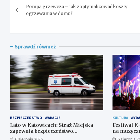
Pompa grzewcza – jak zoptymalizować koszty
wpisu
ogrzewania w domu?
Sprawdź również
BEZPIECZEŃSTWO
WAKACJE
KULTURA
WYDA
Lato w Katowicach: Straż Miejska
Festiwal K
zapewnia bezpieczeństwo
na muzyczn
mieszkańcom
6 sierpnia 2026
6 sierpnia 2