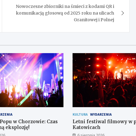
Nowoczesne zbiorniki na śmieci z kodami QR i
komunikacją głosową od 2025 roku na ulicach
Granitowej i Polnej
RZENIA
KULTURA
WYDARZENIA
-Popu w Chorzowie: Czas
Letni festiwal filmowy w 
ą eksplozję!
Katowicach
026
6 sierpnia 2026