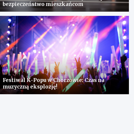
bezpieczeństwo mieszkańcom
Festiwal K-Popu w Chorzowie: Czas na
muzyczną eksplozję!