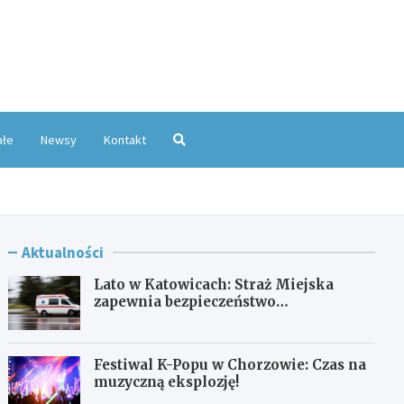
oKatowice.pl
ałe
Newsy
Kontakt
Aktualności
Lato w Katowicach: Straż Miejska
zapewnia bezpieczeństwo
mieszkańcom
Festiwal K-Popu w Chorzowie: Czas na
muzyczną eksplozję!