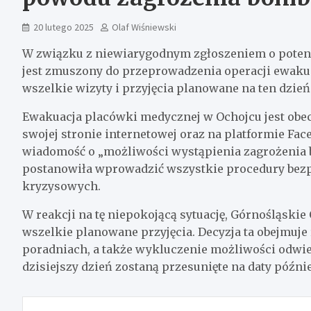
20 lutego 2025
Olaf Wiśniewski
W związku z niewiarygodnym zgłoszeniem o potenc
jest zmuszony do przeprowadzenia operacji ewakua
wszelkie wizyty i przyjęcia planowane na ten dzień
Ewakuacja placówki medycznej w Ochojcu jest obecn
swojej stronie internetowej oraz na platformie Fac
wiadomość o „możliwości wystąpienia zagrożenia b
postanowiła wprowadzić wszystkie procedury bezp
kryzysowych.
W reakcji na tę niepokojącą sytuację, Górnośląsk
wszelkie planowane przyjęcia. Decyzja ta obejmuj
poradniach, a także wykluczenie możliwości odwi
dzisiejszy dzień zostaną przesunięte na daty późnie
Nawigacja