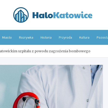
Hal
Miasto
Rozrywka
Historia
Przyroda
Kultura
Pozost
Katowickim szpitalu z powodu zagrożenia bombowego