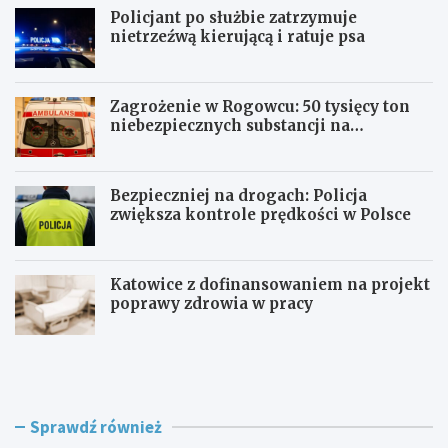
Policjant po służbie zatrzymuje
nietrzeźwą kierującą i ratuje psa
Zagrożenie w Rogowcu: 50 tysięcy ton
niebezpiecznych substancji na
składowisku
Bezpieczniej na drogach: Policja
zwiększa kontrole prędkości w Polsce
Katowice z dofinansowaniem na projekt
poprawy zdrowia w pracy
P
Z
o
a
l
g
i
r
c
o
Sprawdź również
j
ż
a
e