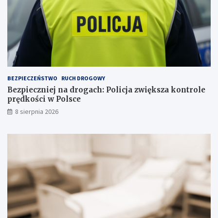
p
j
s
i
a
n
a
s
k
ł
a
BEZPIECZEŃSTWO
RUCH DROGOWY
d
Bezpieczniej na drogach: Policja zwiększa kontrole
o
prędkości w Polsce
w
i
8 sierpnia 2026
s
k
u