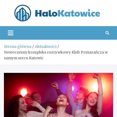
Skip
to
content
Hal
Strona główna
Aktualności
Nowoczesny kompleks rozrywkowy Klub Pomarańcza w
samym sercu Katowic