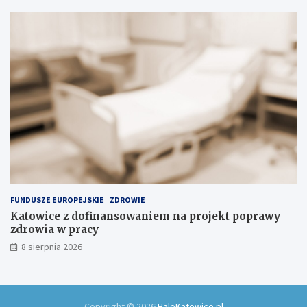
k
u
FUNDUSZE EUROPEJSKIE
ZDROWIE
Katowice z dofinansowaniem na projekt poprawy
zdrowia w pracy
8 sierpnia 2026
Copyright © 2026
HaloKatowice.pl