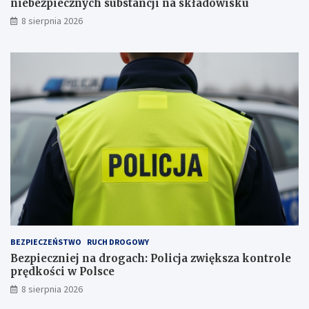
niebezpiecznych substancji na składowisku
ą
c
8 sierpnia 2026
c
h
ą
s
i
u
r
b
a
s
t
t
u
a
j
n
e
c
p
j
s
i
a
n
a
s
k
ł
a
BEZPIECZEŃSTWO
RUCH DROGOWY
d
Bezpieczniej na drogach: Policja zwiększa kontrole
o
prędkości w Polsce
w
i
8 sierpnia 2026
s