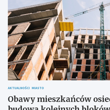
AKTUALNOŚCI
MIASTO
Obawy mieszkańców osied
budowa kolejnych bloków 