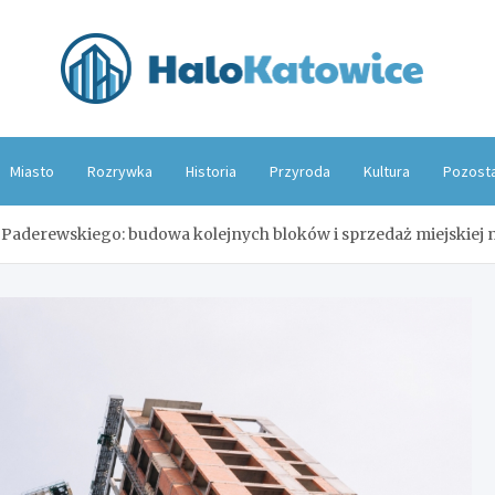
Hal
Miasto
Rozrywka
Historia
Przyroda
Kultura
Pozost
Paderewskiego: budowa kolejnych bloków i sprzedaż miejskiej