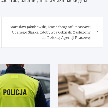
ądu rady dzielnicy nr 4, wyraził nadzieję na
Stanisław Jakubowski, ikona fotografii prasowej
Górnego Śląska, zdobywcą Odznaki Zasłużony
dla Polskiej Agencji Prasowej