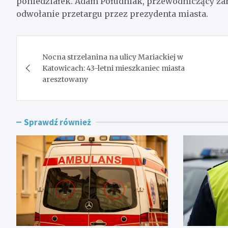
poniedziałek. Adam Południak, przewodniczący zarz
odwołanie przetargu przez prezydenta miasta.
Nawigacja
Nocna strzelanina na ulicy Mariackiej w
wpisu
Katowicach: 43-letni mieszkaniec miasta
aresztowany
Sprawdź również