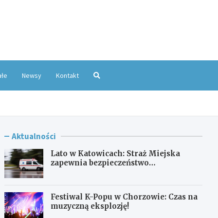
oKatowice.pl
ałe
Newsy
Kontakt
Aktualności
Lato w Katowicach: Straż Miejska
zapewnia bezpieczeństwo
mieszkańcom
Festiwal K-Popu w Chorzowie: Czas na
muzyczną eksplozję!