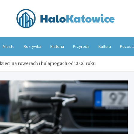
Hal
Miasto
Rozrywka
Historia
Przyroda
Kultura
Pozost
zieci na rowerach i hulajnogach od 2026 roku