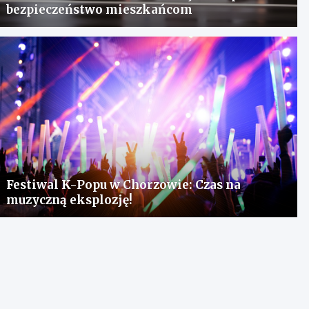
bezpieczeństwo mieszkańcom
Festiwal K-Popu w Chorzowie: Czas na
muzyczną eksplozję!