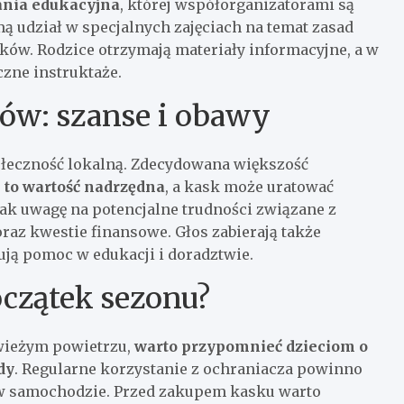
ania edukacyjna
, której współorganizatorami są
mą udział w specjalnych zajęciach na temat zasad
ów. Rodzice otrzymają materiały informacyjne, a w
zne instruktaże.
ów: szanse i obawy
łeczność lokalną. Zdecydowana większość
 to wartość nadrzędna
, a kask może uratować
nak uwagę na potencjalne trudności związane z
az kwestie finansowe. Głos zabierają także
ują pomoc w edukacji i doradztwie.
oczątek sezonu?
świeżym powietrzu,
warto przypomnieć dzieciom o
dy
. Regularne korzystanie z ochraniacza powinno
 w samochodzie. Przed zakupem kasku warto