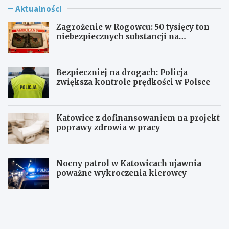
Aktualności
Zagrożenie w Rogowcu: 50 tysięcy ton
niebezpiecznych substancji na
składowisku
Bezpieczniej na drogach: Policja
zwiększa kontrole prędkości w Polsce
Katowice z dofinansowaniem na projekt
poprawy zdrowia w pracy
Nocny patrol w Katowicach ujawnia
poważne wykroczenia kierowcy
Z
B
a
e
g
z
r
p
o
i