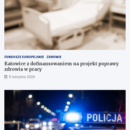
n
c
c
i
j
w
i
P
n
o
a
l
s
s
k
c
ł
e
a
FUNDUSZE EUROPEJSKIE
ZDROWIE
d
Katowice z dofinansowaniem na projekt poprawy
o
zdrowia w pracy
w
i
8 sierpnia 2026
s
k
u