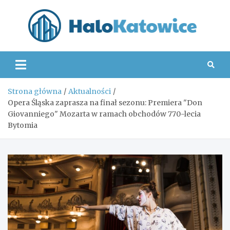
Skip
to
content
Hal
Strona główna
Aktualności
Opera Śląska zaprasza na finał sezonu: Premiera "Don
Giovanniego" Mozarta w ramach obchodów 770-lecia
Bytomia