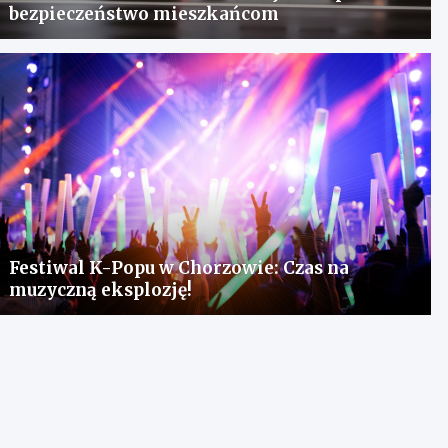
bezpieczeństwo mieszkańcom
Festiwal K-Popu w Chorzowie: Czas na
muzyczną eksplozję!