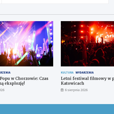
RZENIA
KULTURA
WYDARZENIA
-Popu w Chorzowie: Czas
Letni festiwal filmowy w 
ą eksplozję!
Katowicach
026
6 sierpnia 2026