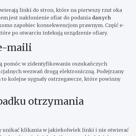
erają linki do stron, które na pierwszy rzut oka
em jest nakłonienie ofiar do podania
danych
ekomo zapobiec konsekwencjom prawnym. Część e-
tóre po otwarciu infekują urządzenie ofiary.
e-maili
ogą pomóc w zidentyfikowaniu oszukańczych
ficjalnych wezwań drogą elektroniczną. Podejrzany
a to kolejne sygnały ostrzegawcze, które powinny
ypadku otrzymania
unikać klikania w jakiekolwiek linki i nie otwierać