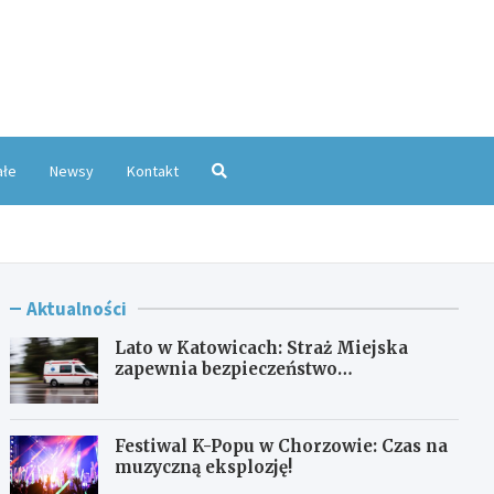
oKatowice.pl
ałe
Newsy
Kontakt
Aktualności
Lato w Katowicach: Straż Miejska
zapewnia bezpieczeństwo
mieszkańcom
Festiwal K-Popu w Chorzowie: Czas na
muzyczną eksplozję!