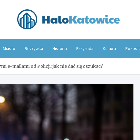
Hal
Miasto
Rozrywka
Historia
Przyroda
Kultura
Pozost
i e-mailami od Policji: jak nie dać się oszukać?