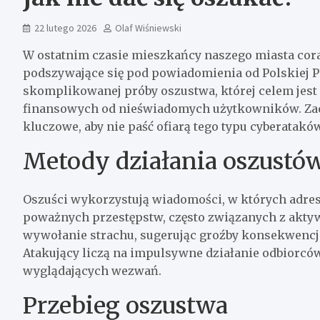
22 lutego 2026
Olaf Wiśniewski
W ostatnim czasie mieszkańcy naszego miasta cora
podszywające się pod powiadomienia od Polskiej Po
skomplikowanej próby oszustwa, której celem jes
finansowych od nieświadomych użytkowników. Zac
kluczowe, aby nie paść ofiarą tego typu cyberataków
Metody działania oszustó
Oszuści wykorzystują wiadomości, w których adre
poważnych przestępstw, często związanych z aktywn
wywołanie strachu, sugerując groźby konsekwencj
Atakujący liczą na impulsywne działanie odbiorców,
wyglądających wezwań.
Przebieg oszustwa