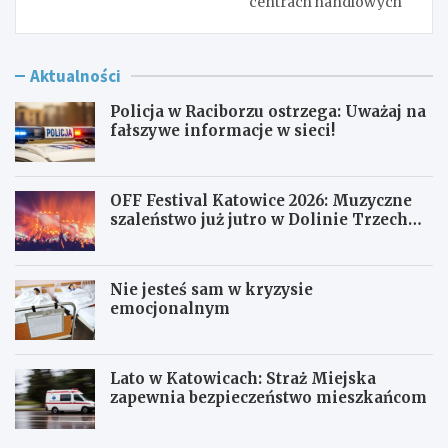
centrach handlowych
Aktualności
Policja w Raciborzu ostrzega: Uważaj na
fałszywe informacje w sieci!
OFF Festival Katowice 2026: Muzyczne
szaleństwo już jutro w Dolinie Trzech
Stawów!
Nie jesteś sam w kryzysie
emocjonalnym
Lato w Katowicach: Straż Miejska
zapewnia bezpieczeństwo mieszkańcom
P
O
o
F