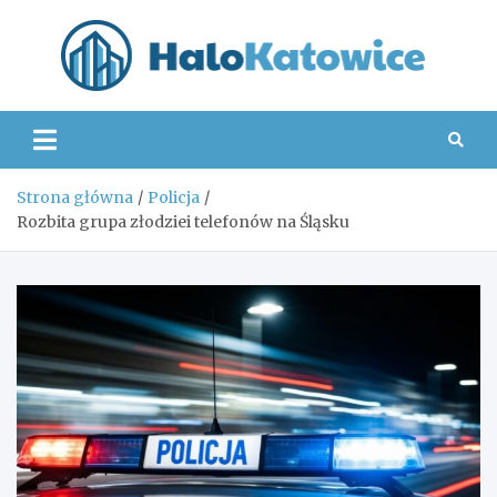
Skip
to
content
Hal
Strona główna
Policja
Rozbita grupa złodziei telefonów na Śląsku