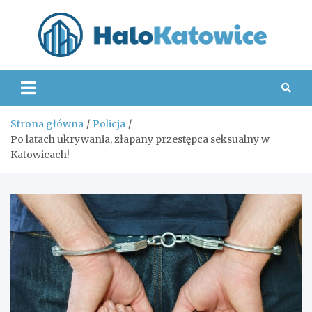
Skip
to
content
Hal
Strona główna
Policja
Po latach ukrywania, złapany przestępca seksualny w
Katowicach!