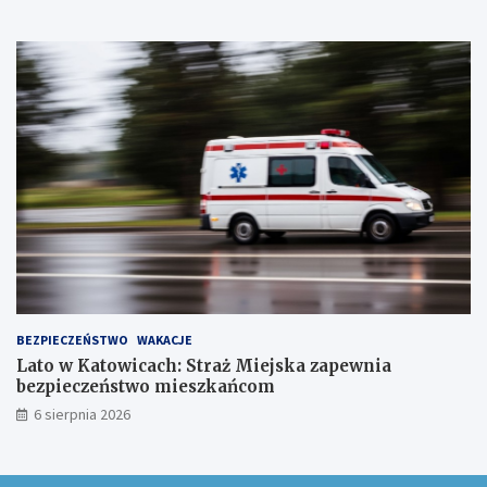
t
a
w
ó
w
!
BEZPIECZEŃSTWO
WAKACJE
Lato w Katowicach: Straż Miejska zapewnia
bezpieczeństwo mieszkańcom
6 sierpnia 2026