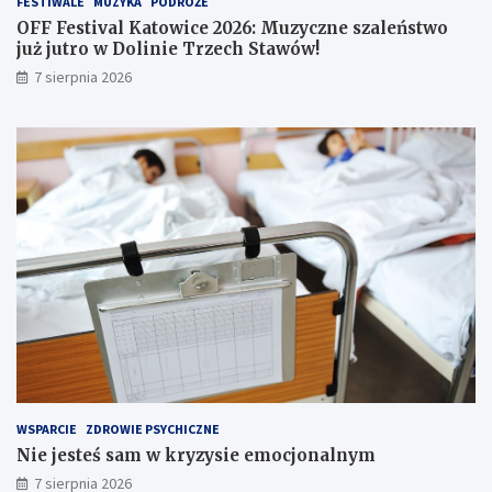
FESTIWALE
MUZYKA
PODRÓŻE
i
j
OFF Festival Katowice 2026: Muzyczne szaleństwo
n
u
już jutro w Dolinie Trzech Stawów!
f
ż
7 sierpnia 2026
o
j
r
u
m
t
a
r
c
o
j
w
e
D
w
o
s
l
i
i
e
n
c
i
i
e
!
T
r
z
e
WSPARCIE
ZDROWIE PSYCHICZNE
c
Nie jesteś sam w kryzysie emocjonalnym
h
S
7 sierpnia 2026