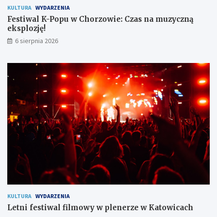
e
s
KULTURA
WYDARZENIA
c
p
Festiwal K-Popu w Chorzowie: Czas na muzyczną
z
l
eksplozję!
e
o
6 sierpnia 2026
ń
z
s
j
t
ę
w
!
o
m
i
e
s
z
k
a
ń
c
o
m
KULTURA
WYDARZENIA
Letni festiwal filmowy w plenerze w Katowicach