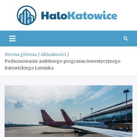
Skip
to
content
Hal
Strona główna
Aktualności
Podsumowanie ambitnego programu inwestycyjnego
Katowickiego Lotniska