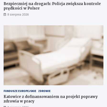
n
o
Bezpieczniej na drogach: Policja zwiększa kontrole
y
l
prędkości w Polsce
c
e
8 sierpnia 2026
h
p
s
r
u
ę
b
d
s
k
t
o
a
ś
n
c
c
i
j
w
i
P
n
o
a
l
s
s
k
c
ł
e
a
FUNDUSZE EUROPEJSKIE
ZDROWIE
d
Katowice z dofinansowaniem na projekt poprawy
o
zdrowia w pracy
w
i