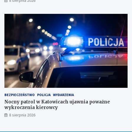
8 sierpnia 2026
s
k
u
BEZPIECZEŃSTWO
POLICJA
WYDARZENIA
Nocny patrol w Katowicach ujawnia poważne
wykroczenia kierowcy
8 sierpnia 2026