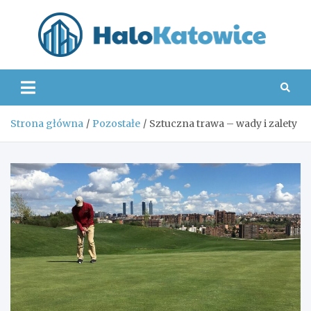
Skip
to
content
Hal
Strona główna
Pozostałe
Sztuczna trawa – wady i zalety