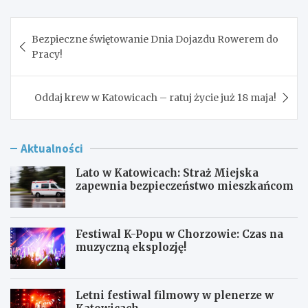
Nawigacja
Bezpieczne świętowanie Dnia Dojazdu Rowerem do
wpisu
Pracy!
Oddaj krew w Katowicach – ratuj życie już 18 maja!
Aktualności
Lato w Katowicach: Straż Miejska
zapewnia bezpieczeństwo mieszkańcom
Festiwal K-Popu w Chorzowie: Czas na
muzyczną eksplozję!
Letni festiwal filmowy w plenerze w