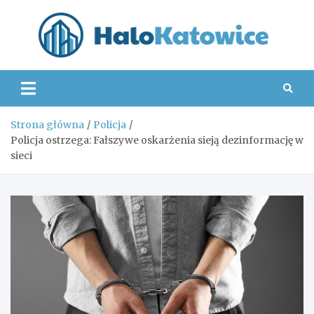
Skip
to
content
Hal
Strona główna
Policja
Policja ostrzega: Fałszywe oskarżenia sieją dezinformację w
sieci