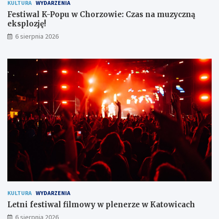
e
s
KULTURA
WYDARZENIA
c
p
Festiwal K-Popu w Chorzowie: Czas na muzyczną
z
l
eksplozję!
e
o
6 sierpnia 2026
ń
z
s
j
t
ę
w
!
o
m
i
e
s
z
k
a
ń
c
o
m
KULTURA
WYDARZENIA
Letni festiwal filmowy w plenerze w Katowicach
6 sierpnia 2026