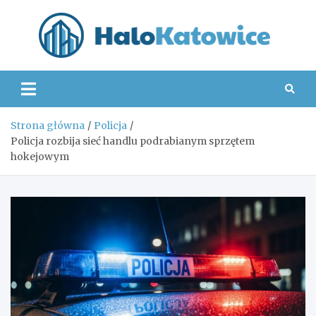
Skip
to
content
Hal
Strona główna
Policja
Policja rozbija sieć handlu podrabianym sprzętem
hokejowym