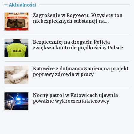
Aktualności
Zagrożenie w Rogowcu: 50 tysięcy ton
niebezpiecznych substancji na
składowisku
Bezpieczniej na drogach: Policja
zwiększa kontrole prędkości w Polsce
Katowice z dofinansowaniem na projekt
poprawy zdrowia w pracy
Nocny patrol w Katowicach ujawnia
poważne wykroczenia kierowcy
Z
B
a
e
g
z
r
p
o
i