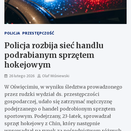
POLICJA
PRZESTĘPCZOŚĆ
Policja rozbija sieć handlu
podrabianym sprzętem
hokejowym
26 lutego 2026
Olaf Wiśniewski
W Oświęcimiu, w wyniku śledztwa prowadzonego
przez rudzki wydział ds. przestępczości
gospodarczej, udało się zatrzymać mężczyznę
podejrzanego o handel podrobionym sprzętem
sportowym. Podejrzany, 23-latek, sprowadzał
sprzęt hokejowy z Chin, który następnie
wprowadzał na rynek za pośrednictwem różnych