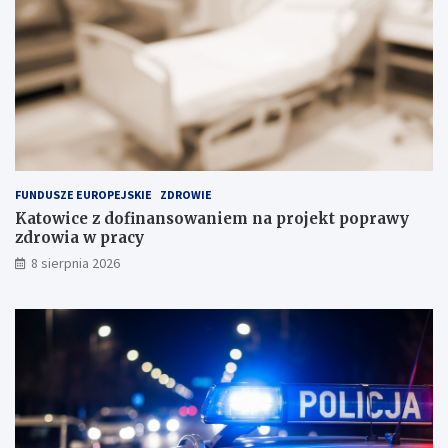
n
c
c
i
j
w
i
P
n
o
a
l
s
s
k
c
ł
e
a
FUNDUSZE EUROPEJSKIE
ZDROWIE
d
Katowice z dofinansowaniem na projekt poprawy
o
zdrowia w pracy
w
i
8 sierpnia 2026
s
k
u