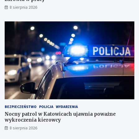
i
8 sierpnia 2026
s
k
u
BEZPIECZEŃSTWO
POLICJA
WYDARZENIA
Nocny patrol w Katowicach ujawnia poważne
wykroczenia kierowcy
8 sierpnia 2026