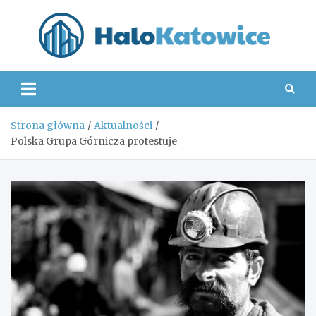
Skip
to
content
Hal
Strona główna
Aktualności
Polska Grupa Górnicza protestuje