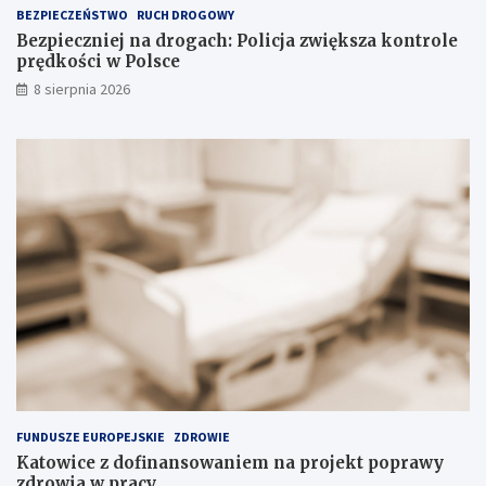
z
r
BEZPIECZEŃSTWO
RUCH DROGOWY
n
o
Bezpieczniej na drogach: Policja zwiększa kontrole
y
l
prędkości w Polsce
c
e
8 sierpnia 2026
h
p
s
r
u
ę
b
d
s
k
t
o
a
ś
n
c
c
i
j
w
i
P
n
o
a
l
s
s
k
c
ł
e
a
FUNDUSZE EUROPEJSKIE
ZDROWIE
d
Katowice z dofinansowaniem na projekt poprawy
o
zdrowia w pracy
w