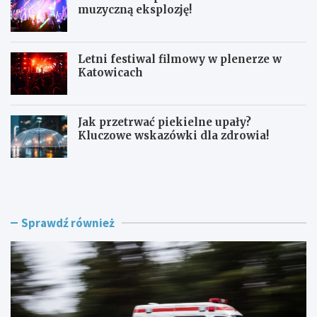
muzyczną eksplozję!
Letni festiwal filmowy w plenerze w
Katowicach
Jak przetrwać piekielne upały?
Kluczowe wskazówki dla zdrowia!
L
F
a
e
t
s
o
t
w
i
Sprawdź również
K
w
a
a
t
l
o
K
w
-
i
P
c
o