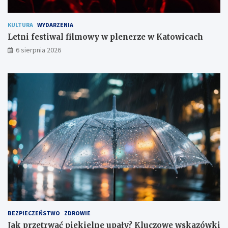
m
KULTURA
WYDARZENIA
Letni festiwal filmowy w plenerze w Katowicach
6 sierpnia 2026
BEZPIECZEŃSTWO
ZDROWIE
Jak przetrwać piekielne upały? Kluczowe wskazówki