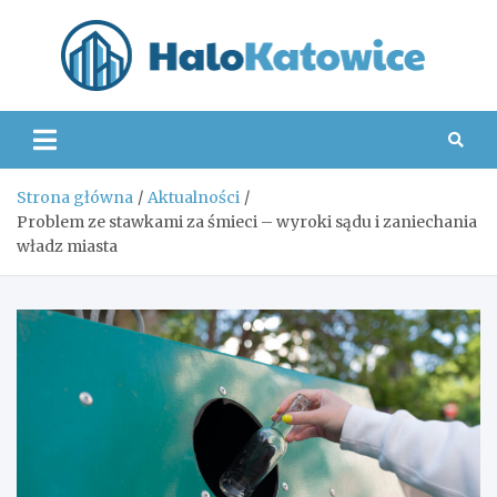
Skip
to
content
Hal
Strona główna
Aktualności
Problem ze stawkami za śmieci – wyroki sądu i zaniechania
władz miasta