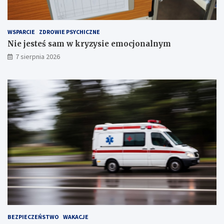
r
z
e
WSPARCIE
ZDROWIE PSYCHICZNE
c
Nie jesteś sam w kryzysie emocjonalnym
h
S
7 sierpnia 2026
t
a
w
ó
w
!
BEZPIECZEŃSTWO
WAKACJE