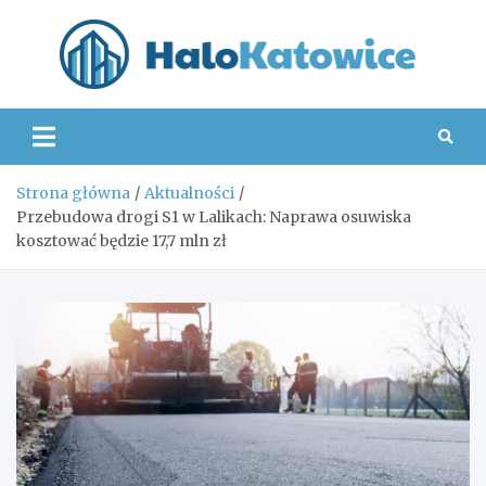
Skip
to
content
Hal
Strona główna
Aktualności
Przebudowa drogi S1 w Lalikach: Naprawa osuwiska
kosztować będzie 17,7 mln zł