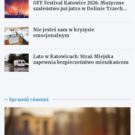
OFF Festival Katowice 2026: Muzyczne
szaleństwo już jutro w Dolinie Trzech
Stawów!
Nie jesteś sam w kryzysie
emocjonalnym
Lato w Katowicach: Straż Miejska
zapewnia bezpieczeństwo mieszkańcom
P
O
o
F
l
F
i
F
c
e
Sprawdź również
j
s
a
t
w
i
R
v
a
a
c
l
i
K