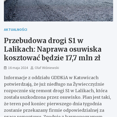
AKTUALNOŚCI
Przebudowa drogi S1 w
Lalikach: Naprawa osuwiska
kosztować będzie 17,7 mln zł
16 maja 2024
Olaf Wiśniewski
Informacje z oddziału GDDKiA w Katowicach
potwierdzają, że już niedługo na Żywiecczyźnie
rozpocznie się remont drogi S1 w Lalikach, która
została uszkodzona przez osuwisko. Plan jest taki,
że teren pod koniec pierwszego dnia tygodnia
zostanie przekazany firmie odpowiedzialnej za
prace remontowe. Zgodnie z harmonogramem