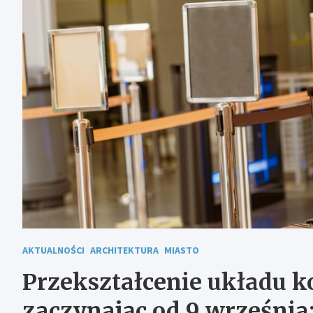
AKTUALNOŚCI
ARCHITEKTURA
MIASTO
Przekształcenie układu 
zaczynając od 9 września: