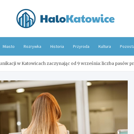
Hal
Miasto
Rozrywka
Historia
Przyroda
Kultura
Pozost
nikacji w Katowicach zaczynając od 9 września: liczba pasów 