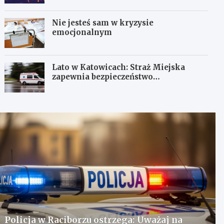
Nie jesteś sam w kryzysie
emocjonalnym
Lato w Katowicach: Straż Miejska
zapewnia bezpieczeństwo
mieszkańcom
Policja w Raciborzu ostrzega: Uważaj na