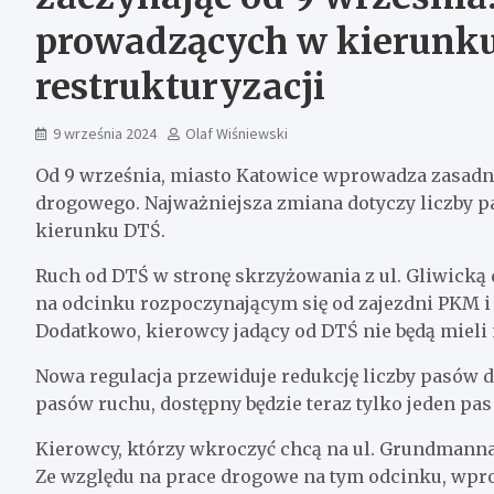
prowadzących w kierunk
restrukturyzacji
9 września 2024
Olaf Wiśniewski
Od 9 września, miasto Katowice wprowadza zasadni
drogowego. Najważniejsza zmiana dotyczy liczby 
kierunku DTŚ.
Ruch od DTŚ w stronę skrzyżowania z ul. Gliwicką 
na odcinku rozpoczynającym się od zajezdni PKM i
Dodatkowo, kierowcy jadący od DTŚ nie będą mieli 
Nowa regulacja przewiduje redukcję liczby pasów 
pasów ruchu, dostępny będzie teraz tylko jeden pas
Kierowcy, którzy wkroczyć chcą na ul. Grundmanna z
Ze względu na prace drogowe na tym odcinku, wpr