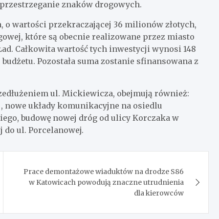
i przestrzeganie znaków drogowych.
, o wartości przekraczającej 36 milionów złotych,
gowej, które są obecnie realizowane przez miasto
ad. Całkowita wartość tych inwestycji wynosi 148
o budżetu. Pozostała suma zostanie sfinansowana z
edłużeniem ul. Mickiewicza, obejmują również:
ej, nowe układy komunikacyjne na osiedlu
kiego, budowę nowej dróg od ulicy Korczaka w
 do ul. Porcelanowej.
Prace demontażowe wiaduktów na drodze S86
w Katowicach powodują znaczne utrudnienia
dla kierowców