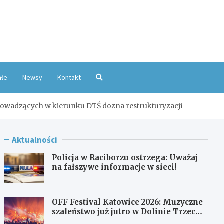
oKatowice.pl
ałe
Newsy
Kontakt
prowadzących w kierunku DTŚ dozna restrukturyzacji
Aktualności
Policja w Raciborzu ostrzega: Uważaj
na fałszywe informacje w sieci!
OFF Festival Katowice 2026: Muzyczne
szaleństwo już jutro w Dolinie Trzech
Stawów!